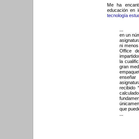
Me ha encanta
educación en i
tecnología estud
...
en un nú
asignatur
ni menos 
Office d
impartido
la cualif
gran medi
empaquet
enseñar 
asignatur
recibido
calculado
fundamen
únicamen
que puede
...