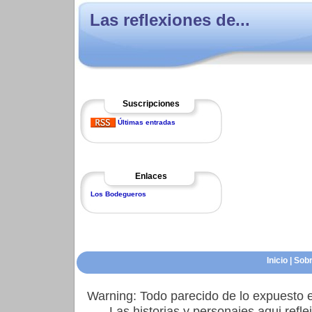
Las reflexiones de...
Suscripciones
Últimas entradas
Enlaces
Los Bodegueros
Inicio
|
Sobr
Warning: Todo parecido de lo expuesto e
Las historias y personajes aqui refl